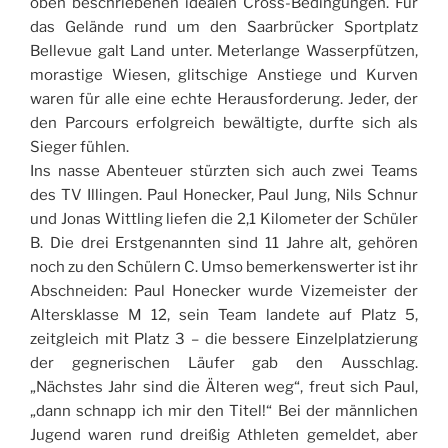
oben beschriebenen idealen Cross-Bedingungen. Für
das Gelände rund um den Saarbrücker Sportplatz
Bellevue galt Land unter. Meterlange Wasserpfützen,
morastige Wiesen, glitschige Anstiege und Kurven
waren für alle eine echte Herausforderung. Jeder, der
den Parcours erfolgreich bewältigte, durfte sich als
Sieger fühlen.
Ins nasse Abenteuer stürzten sich auch zwei Teams
des TV Illingen. Paul Honecker, Paul Jung, Nils Schnur
und Jonas Wittling liefen die 2,1 Kilometer der Schüler
B. Die drei Erstgenannten sind 11 Jahre alt, gehören
noch zu den Schülern C. Umso bemerkenswerter ist ihr
Abschneiden: Paul Honecker wurde Vizemeister der
Altersklasse M 12, sein Team landete auf Platz 5,
zeitgleich mit Platz 3 – die bessere Einzelplatzierung
der gegnerischen Läufer gab den Ausschlag.
„Nächstes Jahr sind die Älteren weg“, freut sich Paul,
„dann schnapp ich mir den Titel!“ Bei der männlichen
Jugend waren rund dreißig Athleten gemeldet, aber