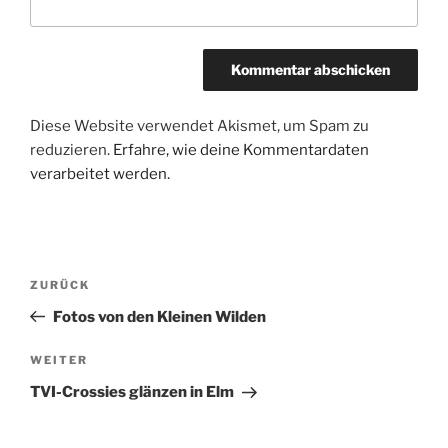
Diese Website verwendet Akismet, um Spam zu
reduzieren.
Erfahre, wie deine Kommentardaten
verarbeitet werden.
Beitragsnavigation
Vorheriger
ZURÜCK
Beitrag
Fotos von den Kleinen Wilden
Nächster
WEITER
Beitrag
TVI-Crossies glänzen in Elm