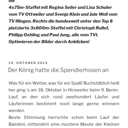
die
4x75m-Staffel mit Regina Seiler und Lisa Schuler
vom TV Ottweiler und Svenja Klein und Jule Woll vom
TV Illingen. Rechts die bundesweit unter den Top 8
platzierte 3x800m-Staffel mit Christoph Rullof,
Philipp Oehling und Paul Jung, alle vom TVI.
Optimieren der Bilder durch Anklicken!
VERÖFFENTLICHT
19. OKTOBER 2014
AM
Der König hatte die Spendierhosen an
Was für ein Wetter, was für ein Spaß! Buchstäblich heiß
her ging ‘s am 18. Oktober in Hirzweiler beim 9. Benin-
Lauf, an den sich rund zweihundert Läufer und
Läuferinnen bestimmt noch lange gerne erinnern
werden.
Beste Stimmung herrschte schon beim Lauf der
Bambini, mittendrin eine muntere Meute der Kleinen