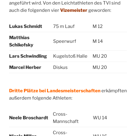
angeführt wird. Von den Leichtathleten des TVI sind
auch die folgenden vier
Vizemeister
geworden:
Lukas Schmidt
75 m Lauf
M 12
Matthias
Speerwurf
M 14
Schikofsky
Lars Schwindling
Kugelstoß Halle
MU 20
Marcel Herber
Diskus
MU 20
Dritte Plätze bei Landesmeisterschaften
erkämpften
außerdem folgende Athleten:
Cross-
Neele Broschardt
WU 14
Mannschaft
Cross-