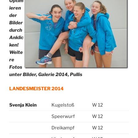
Optim
ieren
der
Bilder
durch
Anklic
ken!
Weite
re
Fotos
unter Bilder, Galerie 2014, Pullis
LANDESMEISTER 2014
Svenja Klein
Kugelstoß
W 12
Speerwurf
W 12
Dreikampf
W 12