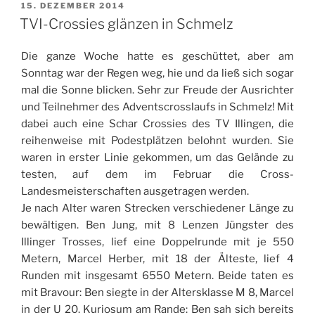
VERÖFFENTLICHT
15. DEZEMBER 2014
AM
TVI-Crossies glänzen in Schmelz
Die ganze Woche hatte es geschüttet, aber am
Sonntag war der Regen weg, hie und da ließ sich sogar
mal die Sonne blicken. Sehr zur Freude der Ausrichter
und Teilnehmer des Adventscrosslaufs in Schmelz! Mit
dabei auch eine Schar Crossies des TV Illingen, die
reihenweise mit Podestplätzen belohnt wurden. Sie
waren in erster Linie gekommen, um das Gelände zu
testen, auf dem im Februar die Cross-
Landesmeisterschaften ausgetragen werden.
Je nach Alter waren Strecken verschiedener Länge zu
bewältigen. Ben Jung, mit 8 Lenzen Jüngster des
Illinger Trosses, lief eine Doppelrunde mit je 550
Metern, Marcel Herber, mit 18 der Älteste, lief 4
Runden mit insgesamt 6550 Metern. Beide taten es
mit Bravour: Ben siegte in der Altersklasse M 8, Marcel
in der U 20. Kuriosum am Rande: Ben sah sich bereits