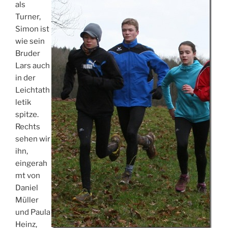
als
Turner,
Simon ist
wie sein
Bruder
Lars auch
in der
Leichtath
letik
spitze.
Rechts
sehen wir
ihn,
eingerah
mt von
Daniel
Müller
und Paula
Heinz,