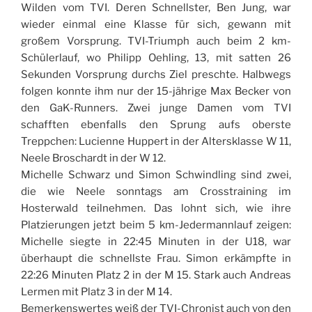
Wilden vom TVI. Deren Schnellster, Ben Jung, war
wieder einmal eine Klasse für sich, gewann mit
großem Vorsprung. TVI-Triumph auch beim 2 km-
Schülerlauf, wo Philipp Oehling, 13, mit satten 26
Sekunden Vorsprung durchs Ziel preschte. Halbwegs
folgen konnte ihm nur der 15-jährige Max Becker von
den GaK-Runners. Zwei junge Damen vom TVI
schafften ebenfalls den Sprung aufs oberste
Treppchen: Lucienne Huppert in der Altersklasse W 11,
Neele Broschardt in der W 12.
Michelle Schwarz und Simon Schwindling sind zwei,
die wie Neele sonntags am Crosstraining im
Hosterwald teilnehmen. Das lohnt sich, wie ihre
Platzierungen jetzt beim 5 km-Jedermannlauf zeigen:
Michelle siegte in 22:45 Minuten in der U18, war
überhaupt die schnellste Frau. Simon erkämpfte in
22:26 Minuten Platz 2 in der M 15. Stark auch Andreas
Lermen mit Platz 3 in der M 14.
Bemerkenswertes weiß der TVI-Chronist auch von den