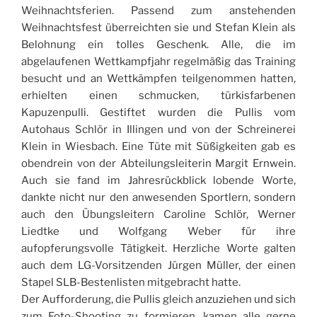
Weihnachtsferien. Passend zum anstehenden
Weihnachtsfest überreichten sie und Stefan Klein als
Belohnung ein tolles Geschenk
. Alle, die im
abgelaufenen Wettkampfjahr regelmäßig das Training
besucht und an Wettkämpfen teilgenommen hatten,
erhielten einen schmucken, türkisfarbenen
Kapuzenpulli. Gestiftet wurden die Pullis vom
Autohaus Schlör in Illingen und von der Schreinerei
Klein in Wiesbach. Eine Tüte mit Süßigkeiten gab es
obendrein von der Abteilungsleiterin Margit Ernwein.
Auch sie fand im Jahresrückblick lobende Worte,
dankte nicht nur den anwesenden Sportlern, sondern
auch den Übungsleitern Caroline Schlör, Werner
Liedtke und Wolfgang Weber für ihre
aufopferungsvolle Tätigkeit. Herzliche Worte galten
auch dem LG-Vorsitzenden Jürgen Müller, der einen
Stapel SLB-Bestenlisten mitgebracht hatte.
Der Aufforderung, die Pullis gleich anzuziehen und sich
zum Foto-Shooting zu formieren, kamen alle gerne