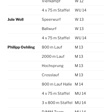
Vierkampf
W 12
4 x 75 m Staffel
WU 14
Jule Woll
Speerwurf
W 13
Ballwurf
W 13
4 x 75 m Staffel
WU 14
Philipp Oehling
800 m Lauf
M 13
2000 m Lauf
M 13
Hochsprung
M 13
Crosslauf
M 13
800 m Lauf Halle
M 14
4 x 75 m Staffel
MU 14
3 x 800 m Staffel
MU 14
DJMM-Team
MU 14