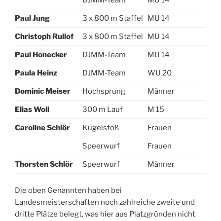
Paul Jung
3 x 800 m Staffel
MU 14
Christoph Rullof
3 x 800 m Staffel
MU 14
Paul Honecker
DJMM-Team
MU 14
Paula Heinz
DJMM-Team
WU 20
Dominic Meiser
Hochsprung
Männer
Elias Woll
300 m Lauf
M 15
Caroline Schlör
Kugelstoß
Frauen
Speerwurf
Frauen
Thorsten Schlör
Speerwurf
Männer
Die oben Genannten haben bei
Landesmeisterschaften noch zahlreiche zweite und
dritte Plätze belegt, was hier aus Platzgründen nicht