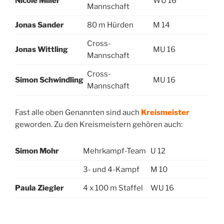
Nicole Miller
WU 16
Mannschaft
Jonas Sander
80 m Hürden
M 14
Cross-
Jonas Wittling
MU 16
Mannschaft
Cross-
Simon Schwindling
MU 16
Mannschaft
Fast alle oben Genannten sind auch
Kreismeister
geworden. Zu den Kreismeistern gehören auch:
Simon Mohr
Mehrkampf-Team
U 12
3- und 4-Kampf
M 10
Paula Ziegler
4 x 100 m Staffel
WU 16