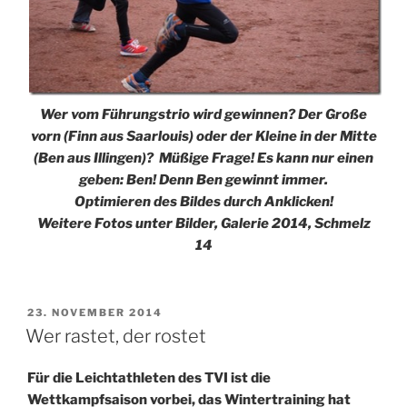
Wer vom Führungstrio wird gewinnen? Der Große
vorn (Finn aus Saarlouis) oder der Kleine in der Mitte
(Ben aus Illingen)? Müßige Frage! Es kann nur einen
geben: Ben! Denn Ben gewinnt immer.
Optimieren des Bildes durch Anklicken!
Weitere Fotos unter Bilder, Galerie 2014, Schmelz
14
VERÖFFENTLICHT
23. NOVEMBER 2014
AM
Wer rastet, der rostet
Für die Leichtathleten des TVI ist die
Wettkampfsaison vorbei, das Wintertraining hat