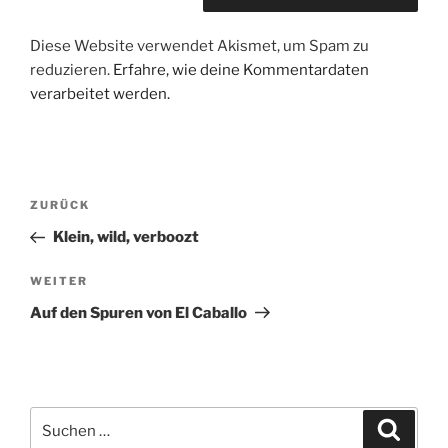
Diese Website verwendet Akismet, um Spam zu
reduzieren.
Erfahre, wie deine Kommentardaten
verarbeitet werden.
Beitragsnavigation
Vorheriger
ZURÜCK
Beitrag
Klein, wild, verboozt
Nächster
WEITER
Beitrag
Auf den Spuren von El Caballo
Suchen
Suche
nach: