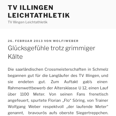
Zum
TV ILLINGEN
Inhalt
LEICHTATHLETIK
springen
TV Illingen Leichtathletik
VERÖFFENTLICHT
26. FEBRUAR 2013
VON
WOLFIWEBER
AM
Glücksgefühle trotz grimmiger
Kälte
Die saarländischen Crossmeisterschaften in Schmelz
begannen gut für die Langläufer des TV Illingen, und
sie endeten gut. Zum Auftakt gab’s einen
Rahmenwettbewerb der Altersklasse U 12, einen Lauf
über 1100 Meter. Von seinen Fans frenetisch
angefeuert, spurtete Florian „Flo“ Söring, von Trainer
Wolfgang Weber respektvoll „der laufende Meter“
genannt, bravourös aufs oberste Siegertreppchen.