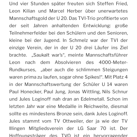
Und vier Stunden später freuten sich Steffen Fried,
Leon Kilian und Marcel Herber über unerwartetes
Mannschaftsgold der U 20. Das TVI-Trio profitierte von
der seit Jahren anhaltenden Entwicklung: große
Teilnehmerfelder bei den Schülern und den Senioren,
kleine bei der Jugend. In Schmelz war der TVI der
einzige Verein, der in der U 20 drei Läufer ins Ziel
brachte. „Saukalt war’s“, meinte Mannschaftsführer
Leon nach dem Absolvieren des 4000-Meter-
Rundkurses, „aber auch die schlimmen Steigungen
waren prima zu laufen, sogar ohne Spikes!“. Mit Platz 4
in der Mannschaftswertung der Schüler U 14 waren
Paul Honecker, Paul Jung, Jonas Wittling, Nils Schnur
und Jules Loginoff nah dran an Edelmetall. Schon im
letzten Jahr war eine Medaille in Reichweite, diesmal
sollte es mindestens Bronze sein, dank Jules Loginoff.
Jules stammt vom TV Ottweiler, der ja wie der TV
Illingen Mitgliedsverein der LG Saar 70 ist. Der
Hoffnungsträger des TVO ist ein hervorragender