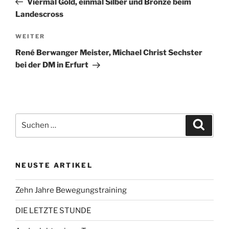
Viermal Gold, einmal Silber und Bronze beim
Landescross
Nächster
WEITER
Beitrag
René Berwanger Meister, Michael Christ Sechster
bei der DM in Erfurt
Suchen
Suche
nach:
NEUSTE ARTIKEL
Zehn Jahre Bewegungstraining
DIE LETZTE STUNDE