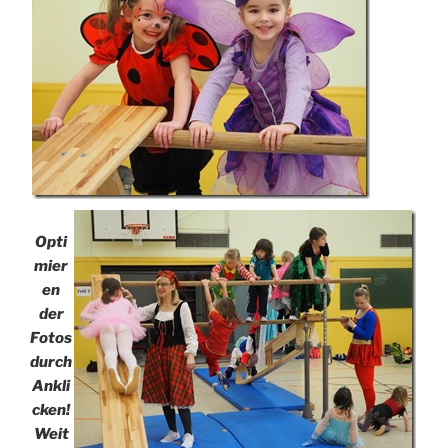
Opti
mier
en
der
Fotos
durch
Ankli
cken!
Weit