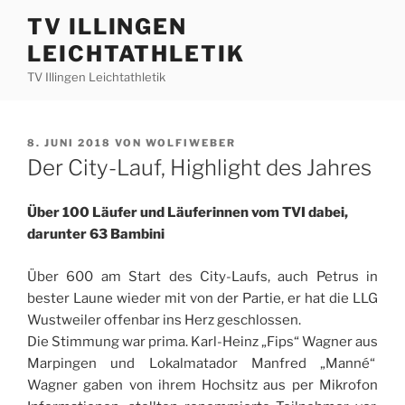
Zum
TV ILLINGEN
Inhalt
LEICHTATHLETIK
springen
TV Illingen Leichtathletik
VERÖFFENTLICHT
8. JUNI 2018
VON
WOLFIWEBER
AM
Der City-Lauf, Highlight des Jahres
Über 100 Läufer und Läuferinnen vom TVI dabei,
darunter 63 Bambini
Über 600 am Start des City-Laufs, auch Petrus in
bester Laune wieder mit von der Partie, er hat die LLG
Wustweiler offenbar ins Herz geschlossen.
Die Stimmung war prima. Karl-Heinz „Fips“ Wagner aus
Marpingen und Lokalmatador Manfred „Manné“
Wagner gaben von ihrem Hochsitz aus per Mikrofon