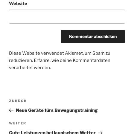
Website
Diese Website verwendet Akismet, um Spam zu
reduzieren.
Erfahre, wie deine Kommentardaten
verarbeitet werden.
Beitragsnavigation
Vorheriger
ZURÜCK
Beitrag
Neue Geräte fürs Bewegungstraining
Nächster
WEITER
Beitrag
Gute Leistungen bei launischem Wetter