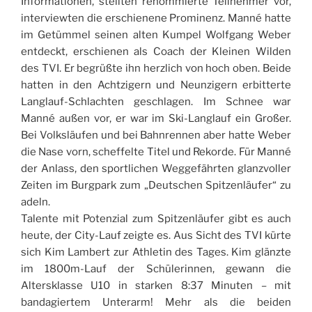
Informationen, stellten renommierte Teilnehmer vor,
interviewten die erschienene Prominenz. Manné hatte
im Getümmel seinen alten Kumpel Wolfgang Weber
entdeckt, erschienen als Coach der Kleinen Wilden
des TVI. Er begrüßte ihn herzlich von hoch oben. Beide
hatten in den Achtzigern und Neunzigern erbitterte
Langlauf-Schlachten geschlagen. Im Schnee war
Manné außen vor, er war im Ski-Langlauf ein Großer.
Bei Volksläufen und bei Bahnrennen aber hatte Weber
die Nase vorn, scheffelte Titel und Rekorde. Für Manné
der Anlass, den sportlichen Weggefährten glanzvoller
Zeiten im Burgpark zum „Deutschen Spitzenläufer“ zu
adeln.
Talente mit Potenzial zum Spitzenläufer gibt es auch
heute, der City-Lauf zeigte es. Aus Sicht des TVI kürte
sich Kim Lambert zur Athletin des Tages. Kim glänzte
im 1800m-Lauf der Schülerinnen, gewann die
Altersklasse U10 in starken 8:37 Minuten – mit
bandagiertem Unterarm! Mehr als die beiden