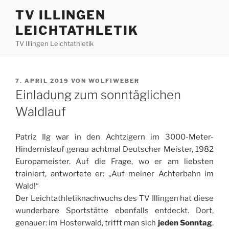
Zum
TV ILLINGEN
Inhalt
LEICHTATHLETIK
springen
TV Illingen Leichtathletik
VERÖFFENTLICHT
7. APRIL 2019
VON
WOLFIWEBER
AM
Einladung zum sonntäglichen
Waldlauf
Patriz Ilg war in den Achtzigern im 3000-Meter-
Hindernislauf genau achtmal Deutscher Meister, 1982
Europameister. Auf die Frage, wo er am liebsten
trainiert, antwortete er: „Auf meiner Achterbahn im
Wald!“
Der Leichtathletiknachwuchs des TV Illingen hat diese
wunderbare Sportstätte ebenfalls entdeckt. Dort,
genauer: im Hosterwald, trifft man sich
jeden Sonntag
.