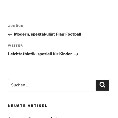
Beitragsnavigation
Vorheriger
ZURÜCK
Beitrag
Modern, spektakulär: Flag Football
Nächster
WEITER
Beitrag
Leichtathletik, speziell für Kinder
Suchen
Suche
nach:
NEUSTE ARTIKEL