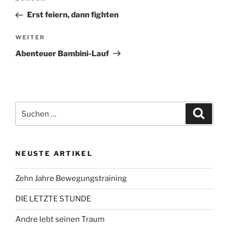
Beitrag
Erst feiern, dann fighten
Nächster
WEITER
Beitrag
Abenteuer Bambini-Lauf
Suchen
Suche
nach:
NEUSTE ARTIKEL
Zehn Jahre Bewegungstraining
DIE LETZTE STUNDE
Andre lebt seinen Traum