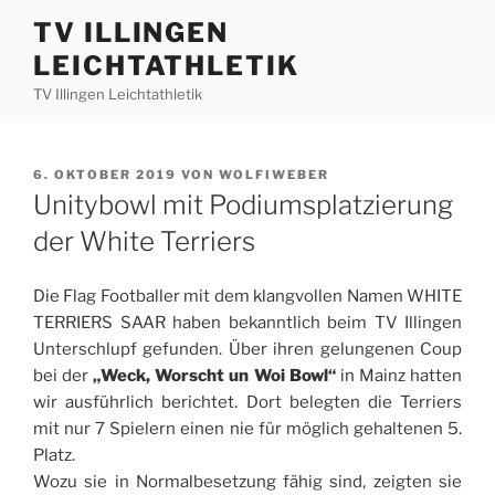
Zum
TV ILLINGEN
Inhalt
LEICHTATHLETIK
springen
TV Illingen Leichtathletik
VERÖFFENTLICHT
6. OKTOBER 2019
VON
WOLFIWEBER
AM
Unitybowl mit Podiumsplatzierung
der White Terriers
Die Flag Footballer mit dem klangvollen Namen WHITE
TERRIERS SAAR haben bekanntlich beim TV Illingen
Unterschlupf gefunden. Über ihren gelungenen Coup
bei der
„Weck, Worscht un Woi Bowl“
in Mainz hatten
wir ausführlich berichtet. Dort belegten die Terriers
mit nur 7 Spielern einen nie für möglich gehaltenen 5.
Platz.
Wozu sie in Normalbesetzung fähig sind, zeigten sie