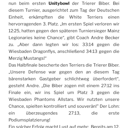
nun beim ersten
Unitybowl
der Trierer Biber. Bei
diesem Turnier, ausgerichtet zum Tag der Deutschen
Einheit, erkämpften die White Terriers einen
hervorragenden 3. Platz. „Im ersten Spiel verloren wir
12:25, hatten gegen den späteren Turniersieger Mainz
Legionaries keine Chance“, gibt Coach Andre Becker
zu. „Aber dann legten wir los: 33:14 gegen die
Wiesbaden Dragonflys, anschließend 34:13 gegen die
Merzig Mustangs!“
Das Halbfinale bescherte den Terriers die Trierer Biber.
„Unsere Defense war gegen den an diesem Tag
bärenstarken Gastgeber schlichtweg überfordert“,
gesteht Andre. „Die Biber zogen mit einem 27:12 ins
Finale ein, wir ins Spiel um Platz 3 gegen die
Wiesbaden Phantoms Allstars. Wir nutzten unsere
Chance, spielten kontrolliert und souverän!" Der Lohn:
ein überzeugendes 27:13, die erste
Podiumsplatzierung!
Ein solcher Erfolg macht Lust auf mehr: Bereits am 12.