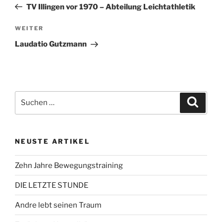
Beitrag
TV Illingen vor 1970 – Abteilung Leichtathletik
Nächster
WEITER
Beitrag
Laudatio Gutzmann
Suchen
Suche
nach:
NEUSTE ARTIKEL
Zehn Jahre Bewegungstraining
DIE LETZTE STUNDE
Andre lebt seinen Traum