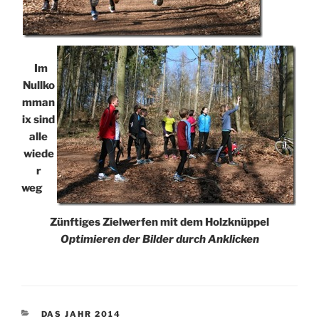
Im
Nullko
mman
ix sind
alle
wiede
r
weg
Zünftiges Zielwerfen mit dem Holzknüppel
Optimieren der Bilder durch Anklicken
KATEGORIEN
DAS JAHR 2014