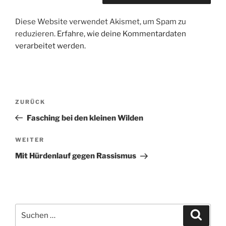
Diese Website verwendet Akismet, um Spam zu
reduzieren.
Erfahre, wie deine Kommentardaten
verarbeitet werden.
Beitragsnavigation
Vorheriger
ZURÜCK
Beitrag
Fasching bei den kleinen Wilden
Nächster
WEITER
Beitrag
Mit Hürdenlauf gegen Rassismus
Suchen
Suche
nach: