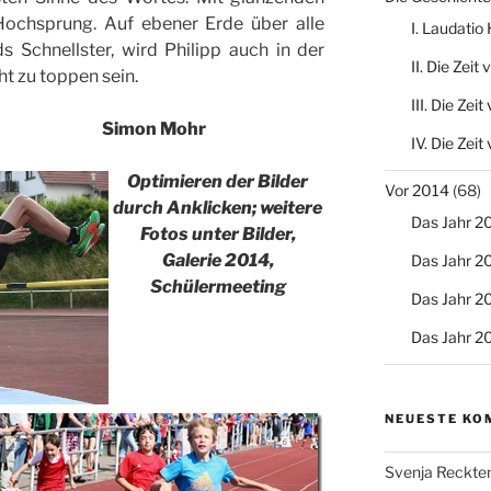
ochsprung. Auf ebener Erde über alle
I. Laudati
s Schnellster, wird Philipp auch in der
II. Die Zeit
ht zu toppen sein.
III. Die Zei
 Simon Mohr
IV. Die Zei
Optimieren der Bilder
Vor 2014
(68)
durch Anklicken; weitere
Das Jahr 2
Fotos unter Bilder,
Galerie 2014,
Das Jahr 2
Schülermeeting
Das Jahr 2
Das Jahr 2
NEUESTE KO
Svenja Reckte