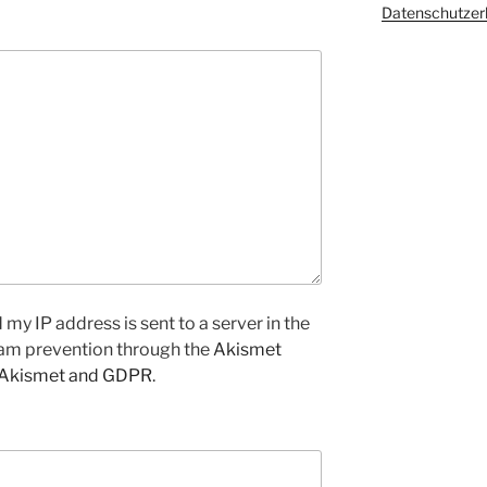
Datenschutzer
my IP address is sent to a server in the
pam prevention through the
Akismet
 Akismet and GDPR
.