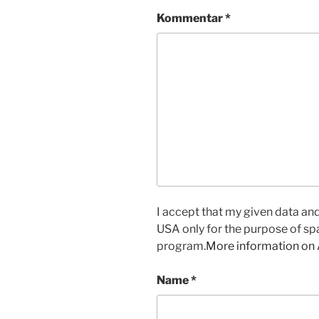
Kommentar
*
I accept that my given data and 
USA only for the purpose of s
program.
More information on
Name
*