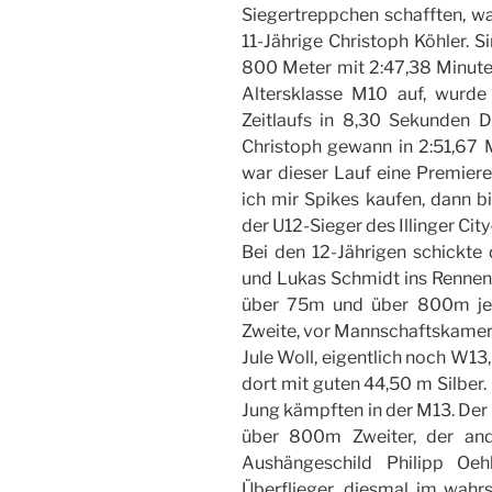
Siegertreppchen schafften, w
11-Jährige Christoph Köhler. S
800 Meter mit 2:47,38 Minute
Altersklasse M10 auf, wurde
Zeitlaufs in 8,30 Sekunden Dri
Christoph gewann in 2:51,67 
war dieser Lauf eine Premiere
ich mir Spikes kaufen, dann bi
der U12-Sieger des Illinger City
Bei den 12-Jährigen schickte 
und Lukas Schmidt ins Renne
über 75m und über 800m jew
Zweite, vor Mannschaftskamer
Jule Woll, eigentlich noch W13
dort mit guten 44,50 m Silber.
Jung kämpften in der M13. Der 
über 800m Zweiter, der and
Aushängeschild Philipp Oeh
Überflieger, diesmal im wahr