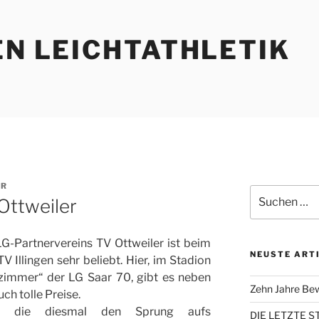
EN LEICHTATHLETIK
ER
Suchen
Ottweiler
nach:
G-Partnervereins TV Ottweiler ist beim
NEUSTE ART
 Illingen sehr beliebt. Hier, im Stadion
immer“ der LG Saar 70, gibt es neben
Zehn Jahre Be
h tolle Preise.
en, die diesmal den Sprung aufs
DIE LETZTE 