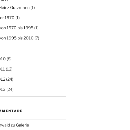
o Heinz Gutzmann
(1)
 vor 1970
(1)
t von 1970 bis 1995
(1)
t von 1995 bis 2010
(7)
010
(8)
011
(12)
012
(24)
013
(24)
MMENTARE
nwald
zu
Galerie