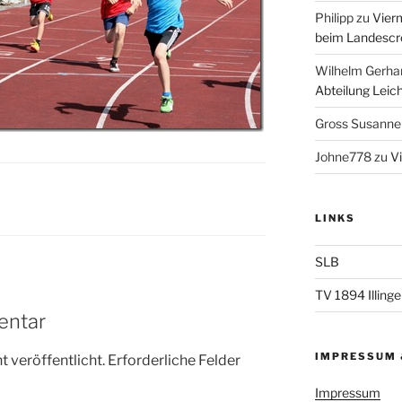
Philipp
zu
Vierm
beim Landescr
Wilhelm Gerha
Abteilung Leich
Gross Susanne
Johne778
zu
V
LINKS
SLB
TV 1894 Illingen
entar
IMPRESSUM 
 veröffentlicht.
Erforderliche Felder
Impressum