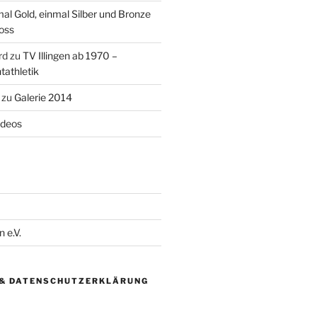
al Gold, einmal Silber und Bronze
oss
rd
zu
TV Illingen ab 1970 –
tathletik
zu
Galerie 2014
ideos
 e.V.
& DATENSCHUTZERKLÄRUNG