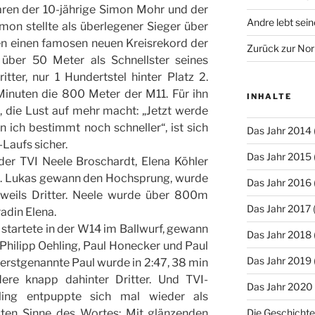
aren der 10-jährige Simon Mohr und der
Andre lebt sei
imon stellte als überlegener Sieger über
n einen famosen neuen Kreisrekord der
Zurück zur Nor
 über 50 Meter als Schnellster seines
tter, nur 1 Hundertstel hinter Platz 2.
Minuten die 800 Meter der M11. Für ihn
INHALTE
, die Lust auf mehr macht: „Jetzt werde
n ich bestimmt noch schneller“, ist sich
Das Jahr 2014
-Laufs sicher.
Das Jahr 2015
der TVI Neele Broschardt, Elena Köhler
n. Lukas gewann den Hochsprung, wurde
Das Jahr 2016
eils Dritter. Neele wurde über 800m
Das Jahr 2017
adin Elena.
, startete in der W14 im Ballwurf, gewann
Das Jahr 2018
 Philipp Oehling, Paul Honecker und Paul
Das Jahr 2019
erstgenannte Paul wurde in 2:47, 38 min
ere knapp dahinter Dritter. Und TVI-
Das Jahr 2020
ling entpuppte sich mal wieder als
sten Sinne des Wortes: Mit glänzenden
Die Geschichte