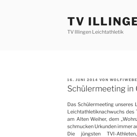
Zum
Inhalt
TV ILLING
springen
TV Illingen Leichtathletik
VERÖFFENTLICHT
16. JUNI 2014
VON
WOLFIWEB
AM
Schülermeeting in 
Das Schülermeeting unseres L
Leichtathletiknachwuchs des TV
am Alten Weiher, dem „Wohnz
schmucken Urkunden immer auc
Die jüngsten TVI-Athlet