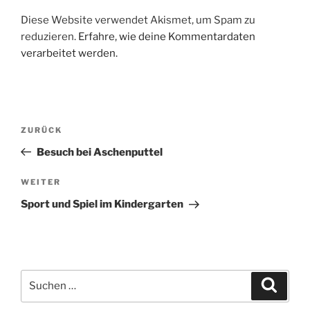
Diese Website verwendet Akismet, um Spam zu
reduzieren.
Erfahre, wie deine Kommentardaten
verarbeitet werden.
Beitragsnavigation
Vorheriger
ZURÜCK
Beitrag
Besuch bei Aschenputtel
Nächster
WEITER
Beitrag
Sport und Spiel im Kindergarten
Suchen
Suche
nach: