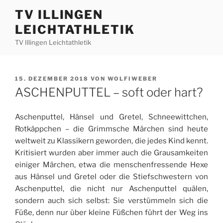
Zum
TV ILLINGEN
Inhalt
LEICHTATHLETIK
springen
TV Illingen Leichtathletik
VERÖFFENTLICHT
15. DEZEMBER 2018
VON
WOLFIWEBER
AM
ASCHENPUTTEL – soft oder hart?
Aschenputtel, Hänsel und Gretel, Schneewittchen,
Rotkäppchen – die Grimmsche Märchen sind heute
weltweit zu Klassikern geworden, die jedes Kind kennt.
Kritisiert wurden aber immer auch die Grausamkeiten
einiger Märchen, etwa die menschenfressende Hexe
aus Hänsel und Gretel oder die Stiefschwestern von
Aschenputtel, die nicht nur Aschenputtel quälen,
sondern auch sich selbst: Sie verstümmeln sich die
Füße, denn nur über kleine Füßchen führt der Weg ins