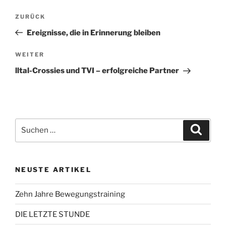
Beitragsnavigation
Vorheriger
ZURÜCK
Beitrag
Ereignisse, die in Erinnerung bleiben
Nächster
WEITER
Beitrag
lltal-Crossies und TVI – erfolgreiche Partner
Suchen
Suche
nach:
NEUSTE ARTIKEL
Zehn Jahre Bewegungstraining
DIE LETZTE STUNDE