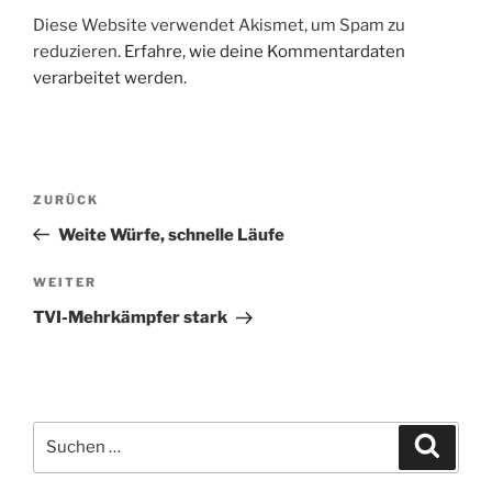
Diese Website verwendet Akismet, um Spam zu
reduzieren.
Erfahre, wie deine Kommentardaten
verarbeitet werden.
Beitragsnavigation
Vorheriger
ZURÜCK
Beitrag
Weite Würfe, schnelle Läufe
Nächster
WEITER
Beitrag
TVI-Mehrkämpfer stark
Suchen
Suche
nach: