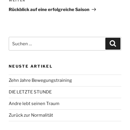
Nächster
WEITER
Beitrag
Rückblick auf eine erfolgreiche Saison
Suchen
Suche
nach:
NEUSTE ARTIKEL
Zehn Jahre Bewegungstraining
DIE LETZTE STUNDE
Andre lebt seinen Traum
Zurück zur Normalität